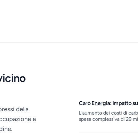
icino
Job openings
Caro Energia: Impatto sui 
ressi della
L'aumento dei costi di carbu
occupazione e
spesa complessiva di 29 mil
dine.