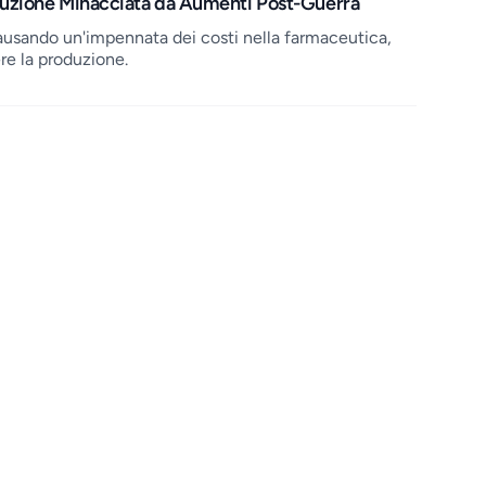
duzione Minacciata da Aumenti Post-Guerra
 causando un'impennata dei costi nella farmaceutica,
e la produzione.