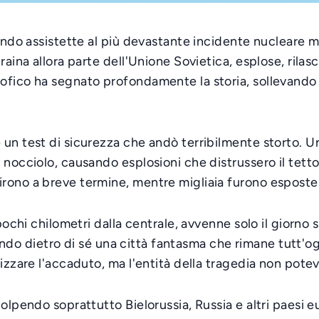
mondo assistette al più devastante incidente nucleare m
raina allora parte dell'Unione Sovietica, esplose, rila
fico ha segnato profondamente la storia, sollevando in
un test di sicurezza che andò terribilmente storto. Un
 nocciolo, causando esplosioni che distrussero il tet
no a breve termine, mentre migliaia furono esposte a li
pochi chilometri dalla centrale, avvenne solo il giorno 
ciando dietro di sé una città fantasma che rimane tutt'o
mizzare l'accaduto, ma l'entità della tragedia non pote
olpendo soprattutto Bielorussia, Russia e altri paesi eu