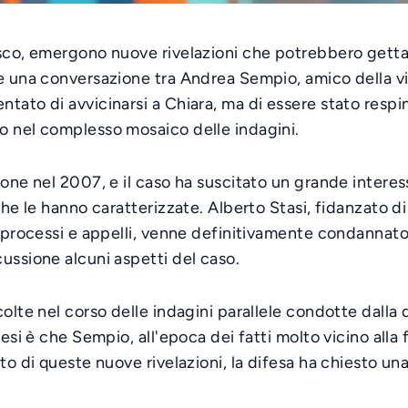
sco, emergono nuove rivelazioni che potrebbero gettar
ce una conversazione tra Andrea Sempio, amico della 
tato di avvicinarsi a Chiara, ma di essere stato respi
o nel complesso mosaico delle indagini.
ione nel 2007, e il caso ha suscitato un grande intere
che le hanno caratterizzate. Alberto Stasi, fidanzato d
ri processi e appelli, venne definitivamente condannat
ussione alcuni aspetti del caso.
olte nel corso delle indagini parallele condotte dalla d
tesi è che Sempio, all'epoca dei fatti molto vicino alla
to di queste nuove rivelazioni, la difesa ha chiesto un