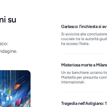
ni su
Job openings
Garlasco: l'inchiesta si av
Si avvicina alla conclusione
cruciale tra le autorità gi
sco:
ha scosso l'Italia.
indagine.
Misteriosa morte a Milano:
Un ex banchiere ucraino tro
Marbella per presunta conn
internazionali.
Tragedia nell'Astigiano: 