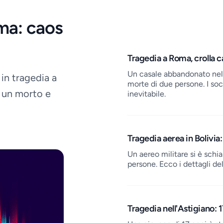
ima: caos
Job openings
Tragedia a Roma, crolla c
Un casale abbandonato nel 
 in tragedia a
morte di due persone. I so
o un morto e
inevitabile.
Tragedia aerea in Bolivia
Un aereo militare si è schi
persone. Ecco i dettagli de
Tragedia nell'Astigiano: 