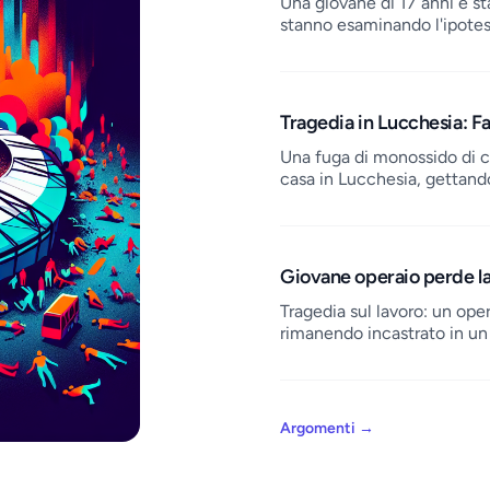
Una giovane di 17 anni è sta
stanno esaminando l'ipotesi
Tragedia in Lucchesia: 
Una fuga di monossido di c
casa in Lucchesia, gettando
Giovane operaio perde la 
Tragedia sul lavoro: un ope
rimanendo incastrato in un
Argomenti
→