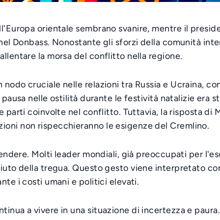
l'Europa orientale sembrano svanire, mentre il presid
nel Donbass. Nonostante gli sforzi della comunità inter
llentare la morsa del conflitto nella regione.
nodo cruciale nelle relazioni tra Russia e Ucraina, con
pausa nelle ostilità durante le festività natalizie era s
 parti coinvolte nel conflitto. Tuttavia, la risposta di
ioni non rispecchieranno le esigenze del Cremlino.
tendere. Molti leader mondiali, già preoccupati per l'es
fiuto della tregua. Questo gesto viene interpretato co
te i costi umani e politici elevati.
inua a vivere in una situazione di incertezza e paura. 