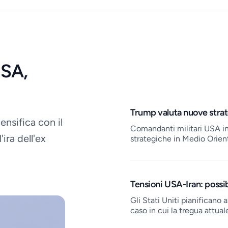
USA,
Job openings
Trump valuta nuove strat
ensifica con il
Comandanti militari USA i
ira dell'ex
strategiche in Medio Oriente
Tensioni USA-Iran: possib
Gli Stati Uniti pianificano a
caso in cui la tregua attua