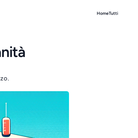
Home
Tutti
anità
rzo.