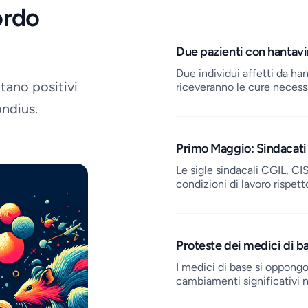
ordo
Job openings
Due pazienti con hantavi
Due individui affetti da ha
tano positivi
riceveranno le cure necessa
ondius.
Primo Maggio: Sindacati 
Le sigle sindacali CGIL, CI
condizioni di lavoro rispett
Proteste dei medici di ba
I medici di base si oppong
cambiamenti significativi n