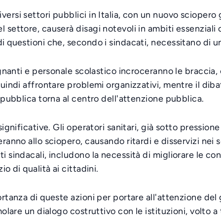
ersi settori pubblici in Italia, con un nuovo sciopero 
 settore, causerà disagi notevoli in ambiti essenziali 
i questioni che, secondo i sindacati, necessitano di un
nsegnanti e personale scolastico incroceranno le bracci
uindi affrontare problemi organizzativi, mentre il dibat
a pubblica torna al centro dell'attenzione pubblica.
significative. Gli operatori sanitari, già sotto pressio
ranno allo sciopero, causando ritardi e disservizi nei se
i sindacali, includono la necessità di migliorare le con
o di qualità ai cittadini.
portanza di queste azioni per portare all'attenzione d
olare un dialogo costruttivo con le istituzioni, volto a 