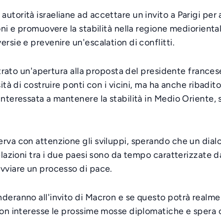
torità israeliane ad accettare un invito a Parigi per a
oni e promuovere la stabilità nella regione mediorient
rsie e prevenire un'escalation di conflitti.
ostrato un'apertura alla proposta del presidente frances
ità di costruire ponti con i vicini, ma ha anche ribadito
interessata a mantenere la stabilità in Medio Oriente,
erva con attenzione gli sviluppi, sperando che un dial
elazioni tra i due paesi sono da tempo caratterizzate 
avviare un processo di pace.
nderanno all'invito di Macron e se questo potrà realme
con interesse le prossime mosse diplomatiche e spera 