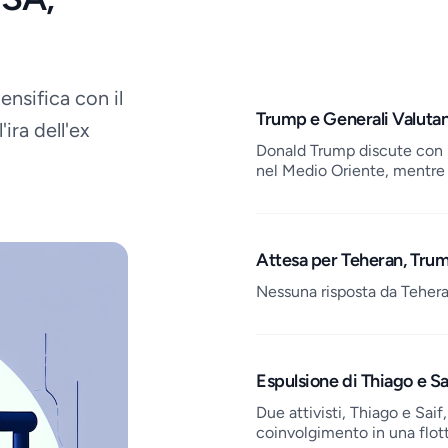
ensifica con il
Job openings
Trump e Generali Valuta
ira dell'ex
Donald Trump discute con i s
nel Medio Oriente, mentre 
Attesa per Teheran, Trum
Nessuna risposta da Tehera
Espulsione di Thiago e Sai
Due attivisti, Thiago e Saif,
coinvolgimento in una flott