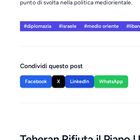
punto di svolta nella politica mediorientale.
#diplomazia
#israele
#medio oriente
#liba
Condividi questo post
Facebook
X
LinkedIn
WhatsApp
Teheran Rifiuta il Piano 