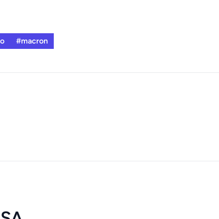
no
#macron
USA,