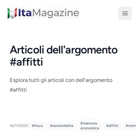
ItaMagazine
Open
Articoli dell'argomento
#affitti
Esplora tutti gli articoli con dell'argomento
#affitti
#manovra
16/11/2025
#fisco
#sostenibilita
#affitti
#nor
economica