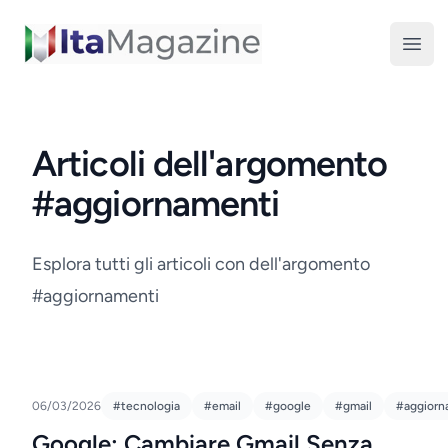
ItaMagazine
Open
Articoli dell'argomento
#aggiornamenti
Esplora tutti gli articoli con dell'argomento
#aggiornamenti
06/03/2026
#tecnologia
#email
#google
#gmail
#aggiorn
Google: Cambiare Gmail Senza