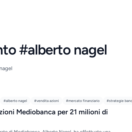
nto #alberto nagel
 nagel
#alberto nagel
#vendita azioni
#mercato finanziario
#strategie banc
ioni Mediobanca per 21 milioni di
gato di Mediobanca, Alberto Nagel, ha effettuato una