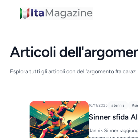
ItaMagazine
Articoli dell'argome
Esplora tutti gli articoli con dell'argomento #alcaraz
16/11/2025
#tennis
#si
Sinner sfida Al
Jannik Sinner raggiunge
prepara a un emoziona