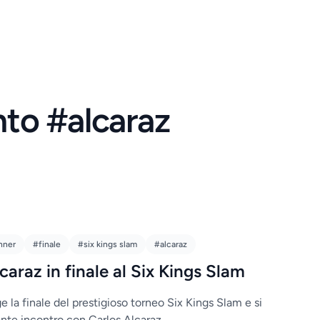
nto #alcaraz
nner
#finale
#six kings slam
#alcaraz
caraz in finale al Six Kings Slam
 la finale del prestigioso torneo Six Kings Slam e si
nte incontro con Carlos Alcaraz.