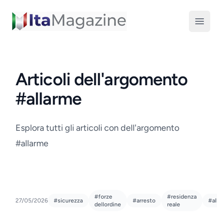
ItaMagazine
Open
Articoli dell'argomento
#allarme
Esplora tutti gli articoli con dell'argomento
#allarme
#forze
#residenza
27/05/2026
#sicurezza
#arresto
#al
dellordine
reale