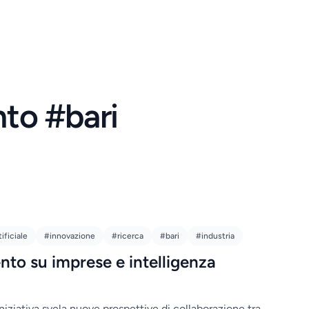
nto #bari
ificiale
#innovazione
#ricerca
#bari
#industria
ento su imprese e intelligenza
niziativa svela nuove prospettive di collaborazione tra