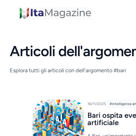
ItaMagazine
Articoli dell'argome
Esplora tutti gli articoli con dell'argomento #bari
16/11/2025
#intelligenza art
Bari ospita ev
artificiale
A Bari, un'importante i