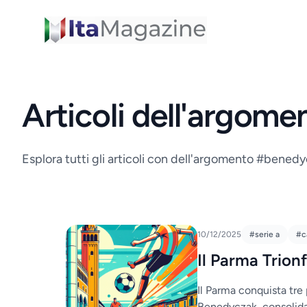
ItaMagazine
Articoli dell'argom
Esplora tutti gli articoli con dell'argomento #bened
10/12/2025
#serie a
#c
Il Parma Trion
Il Parma conquista tre 
Benedyczak, consolidan