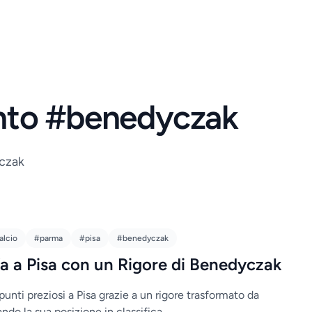
ento #benedyczak
yczak
alcio
#parma
#pisa
#benedyczak
fa a Pisa con un Rigore di Benedyczak
punti preziosi a Pisa grazie a un rigore trasformato da
do la sua posizione in classifica.