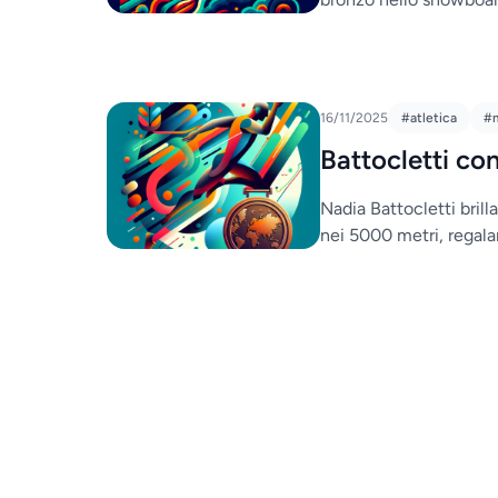
16/11/2025
#atletica
#m
Battocletti co
Nadia Battocletti brill
nei 5000 metri, regala