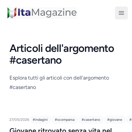
ItaMagazine
Open
Articoli dell'argomento
#casertano
Esplora tutti gli articoli con dell'argomento
#casertano
27/05/2026
#indagini
#scomparsa
#casertano
#giovane
#
Giovane ritrovato senza vita nel