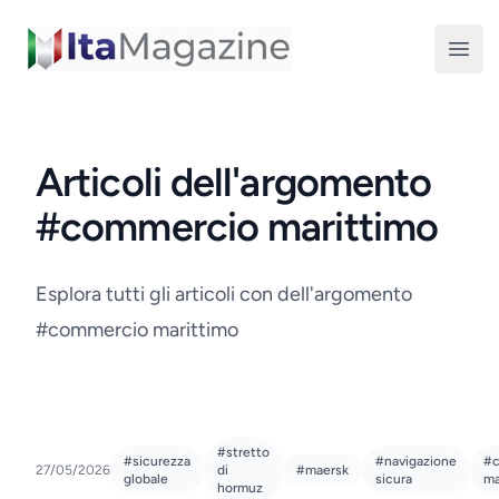
ItaMagazine
Open
Articoli dell'argomento
#commercio marittimo
Esplora tutti gli articoli con dell'argomento
#commercio marittimo
#stretto
#sicurezza
#navigazione
#c
27/05/2026
di
#maersk
globale
sicura
ma
hormuz