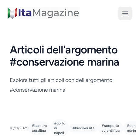
ItaMagazine
Open
Articoli dell'argomento
#conservazione marina
Esplora tutti gli articoli con dell'argomento
#conservazione marina
#golfo
#barriera
#scoperta
#con
16/11/2025
di
#biodiversita
corallina
scientifica
marin
napoli