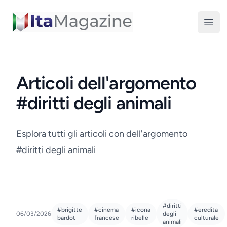
ItaMagazine
Open
Articoli dell'argomento
#diritti degli animali
Esplora tutti gli articoli con dell'argomento
#diritti degli animali
#diritti
#brigitte
#cinema
#icona
#eredita
06/03/2026
degli
bardot
francese
ribelle
culturale
animali