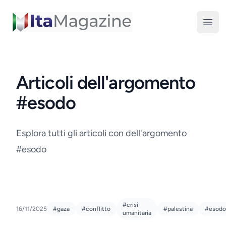
ItaMagazine
Open
Articoli dell'argomento
#esodo
Esplora tutti gli articoli con dell'argomento
#esodo
#crisi
16/11/2025
#gaza
#conflitto
#palestina
#esodo
umanitaria