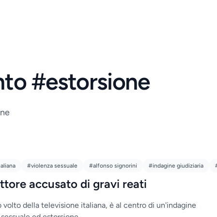
nto #estorsione
one
taliana
#violenza sessuale
#alfonso signorini
#indagine giudiziaria
tore accusato di gravi reati
 volto della televisione italiana, è al centro di un'indagine
 sessuale ed estorsione.