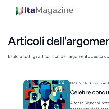
ItaMagazine
Articoli dell'argome
Esplora tutti gli articoli con dell'argomento #estorsi
06/03/2026
#televisione i
Celebre condut
Alfonso Signorini, noto
per accuse di violenza