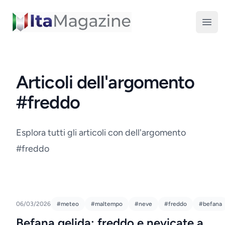
ItaMagazine
Open
Articoli dell'argomento
#freddo
Esplora tutti gli articoli con dell'argomento
#freddo
06/03/2026
#meteo
#maltempo
#neve
#freddo
#befana
Befana gelida: freddo e nevicate a