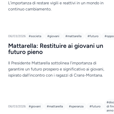
L'importanza di restare vigili e reattivi in un mondo in
continuo cambiamento.
06/03/2026
#societa
#giovani
#mattarella
#futuro
#oppor
Mattarella: Restituire ai giovani un
futuro pieno
Il Presidente Mattarella sottolinea l'importanza di
garantire un futuro prospero e significativo ai giovani,
ispirato dall'incontro con i ragazzi di Crans-Montana.
#dis
06/03/2026
#giovani
#mattarella
#speranza
#futuro
di fi
anno