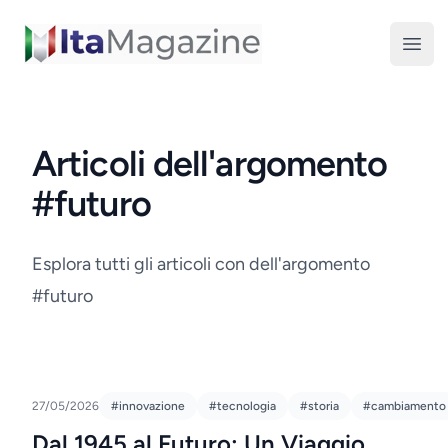
ItaMagazine
Open
Articoli dell'argomento
#futuro
Esplora tutti gli articoli con dell'argomento
#futuro
27/05/2026
#innovazione
#tecnologia
#storia
#cambiamento
Dal 1945 al Futuro: Un Viaggio