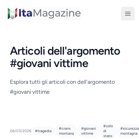
ItaMagazine
Open
Articoli dell'argomento
#giovani vittime
Esplora tutti gli articoli con dell'argomento
#giovani vittime
#volo
#crans
#giovani
#sicurezza
06/03/2026
#tragedia
di
montana
vittime
montagna
stato