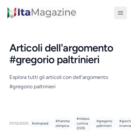
ItaMagazine
Open
Articoli dell'argomento
#gregorio paltrinieri
Esplora tutti gli articoli con dell'argomento
#gregorio paltrinieri
#milano
#fiamma
#gregorio
#gioch
07/12/2025
#olimpiadi
cortina
olimpica
paltrinieri
inverna
2026