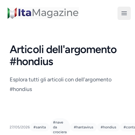
ItaMagazine
Open
Articoli dell'argomento
#hondius
Esplora tutti gli articoli con dell'argomento
#hondius
#nave
27/05/2026
#sanita
da
#hantavirus
#hondius
#conta
crociera