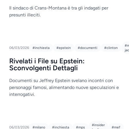
Il sindaco di Crans-Montana è tra gli indagati per
presunti illeciti.
#m
06/03/2026
#inchiesta
#epstein
#documenti
#clinton
ja
Rivelati i File su Epstein:
Sconvolgenti Dettagli
Documenti su Jeffrey Epstein svelano incontri con
personaggi famosi, alimentando nuove speculazioni e
interrogativi.
#insider
06/03/2026
#milano
#inchiesta
#mps
#mef