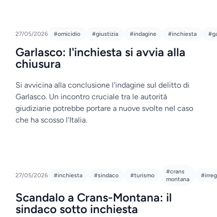
27/05/2026
#omicidio
#giustizia
#indagine
#inchiesta
#ga
Garlasco: l'inchiesta si avvia alla
chiusura
Si avvicina alla conclusione l'indagine sul delitto di
Garlasco. Un incontro cruciale tra le autorità
giudiziarie potrebbe portare a nuove svolte nel caso
che ha scosso l'Italia.
#crans
27/05/2026
#inchiesta
#sindaco
#turismo
#irreg
montana
Scandalo a Crans-Montana: il
sindaco sotto inchiesta