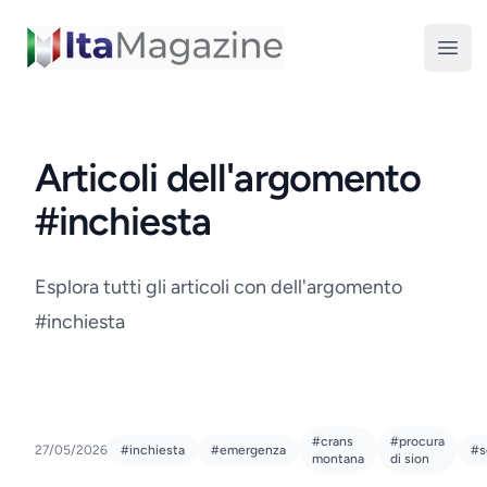
ItaMagazine
Open
Articoli dell'argomento
#inchiesta
Esplora tutti gli articoli con dell'argomento
#inchiesta
#crans
#procura
27/05/2026
#inchiesta
#emergenza
#s
montana
di sion