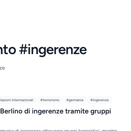
ento #ingerenze
nze
lazioni internazionali
#terrorismo
#germania
#ingerenze
erlino di ingerenze tramite gruppi
rmania di ingerenze attraverso gruppi terroristici, mentre