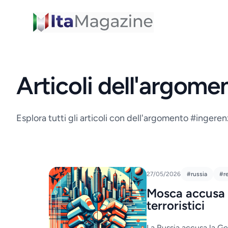
ItaMagazine
Articoli dell'argom
Esplora tutti gli articoli con dell'argomento #ingere
27/05/2026
#russia
#re
Mosca accusa B
terroristici
La Russia accusa la Ge