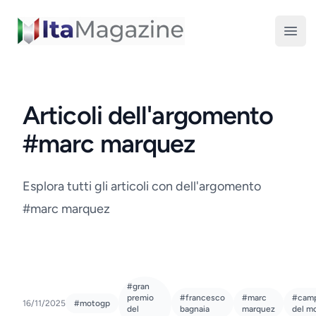
ItaMagazine
Open
Articoli dell'argomento
#marc marquez
Esplora tutti gli articoli con dell'argomento
#marc marquez
#gran
premio
#francesco
#marc
#cam
16/11/2025
#motogp
del
bagnaia
marquez
del m