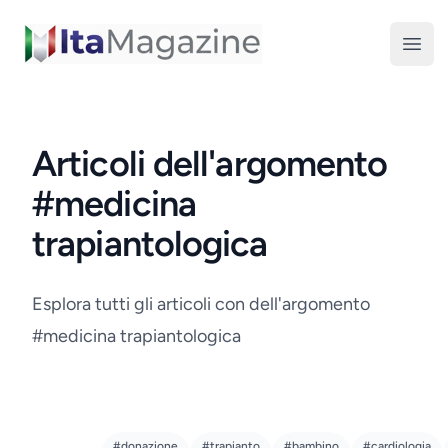
ItaMagazine
Open
Articoli dell'argomento
#medicina
trapiantologica
Esplora tutti gli articoli con dell'argomento
#medicina trapiantologica
#donazione
#trapianto
#bambino
#cardiologia