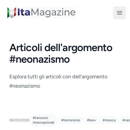
ItaMagazine
Open
Articoli dell'argomento
#neonazismo
Esplora tutti gli articoli con dell'argomento
#neonazismo
#tensioni
06/03/2026
#terrorismo
#kiev
#mosca
#ne
internazionali