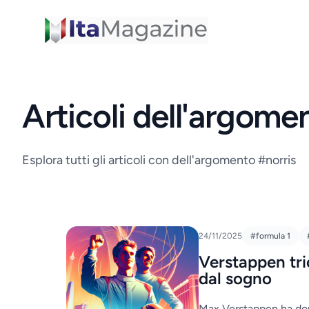
ItaMagazine
Articoli dell'argome
Esplora tutti gli articoli con dell'argomento #norris
24/11/2025
#formula 1
Verstappen tri
dal sogno
Max Verstappen ha dom