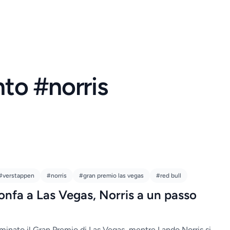
nto #norris
#verstappen
#norris
#gran premio las vegas
#red bull
onfa a Las Vegas, Norris a un passo
inato il Gran Premio di Las Vegas, mentre Lando Norris si