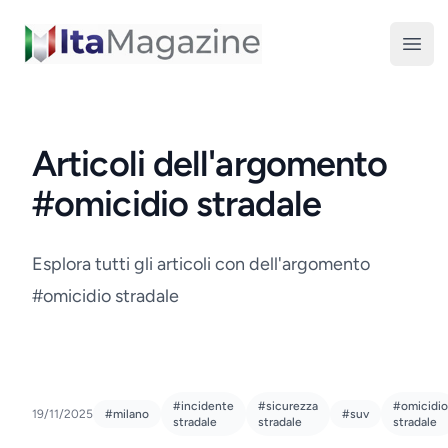
ItaMagazine
Open
Articoli dell'argomento
#omicidio stradale
Esplora tutti gli articoli con dell'argomento
#omicidio stradale
#incidente
#sicurezza
#omicidio
19/11/2025
#milano
#suv
stradale
stradale
stradale