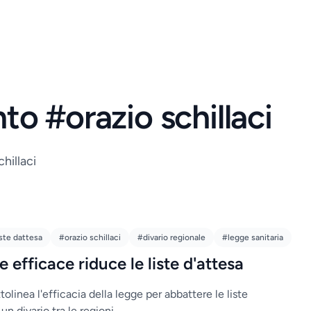
to #orazio schillaci
hillaci
iste dattesa
#orazio schillaci
#divario regionale
#legge sanitaria
e efficace riduce le liste d'attesa
ttolinea l'efficacia della legge per abbattere le liste
un divario tra le regioni.