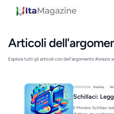
ItaMagazine
Articoli dell'argomen
Esplora tutti gli articoli con dell'argomento #orazio sc
27/05/2026
#sanita
#l
Schillaci: Legg
Il Ministro Schillaci so
d'attesa, ma evidenzia 