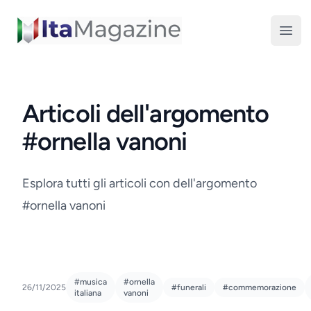
ItaMagazine
Open
Articoli dell'argomento
#ornella vanoni
Esplora tutti gli articoli con dell'argomento
#ornella vanoni
#musica
#ornella
26/11/2025
#funerali
#commemorazione
italiana
vanoni