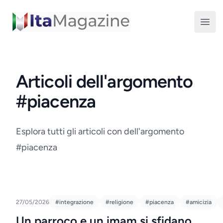
ItaMagazine
Open
Articoli dell'argomento
#piacenza
Esplora tutti gli articoli con dell'argomento
#piacenza
27/05/2026
#integrazione
#religione
#piacenza
#amicizia
Un parroco e un imam si sfidano