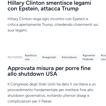
Hillary Clinton smentisce legami
con Epstein, attacca Trump
Hillary Clinton nega ogni incontro con Epstein e
critica apertamente Trump, chiedendo chiarimenti sui
suoi legami.
#politica
#governo
#co
16/11/2025
#negoziati
#shutdown
usa
federale
usa
Approvata misura per porre fine
allo shutdown USA
Il Congresso degli Stati Uniti ha dato il via libera a un
provvedimento fondamentale per mettere fine allo
shutdown governativo, evitando ulteriori disagi e
complicazioni per il Paese.