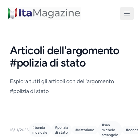
ItaMagazine
Open
Articoli dell'argomento
#polizia di stato
Esplora tutti gli articoli con dell'argomento
#polizia di stato
#san
#banda
#polizia
16/11/2025
#vittoriano
michele
#conce
musicale
di stato
arcangelo