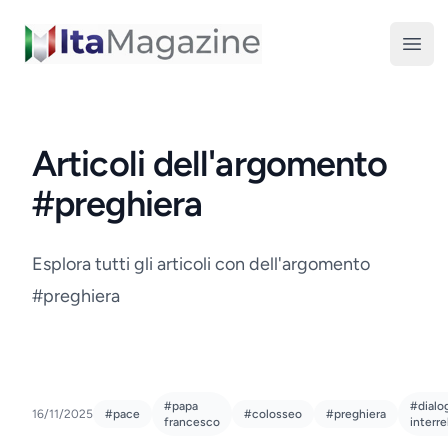
ItaMagazine
Open
Articoli dell'argomento
#preghiera
Esplora tutti gli articoli con dell'argomento
#preghiera
#papa
#dialo
16/11/2025
#pace
#colosseo
#preghiera
francesco
interre