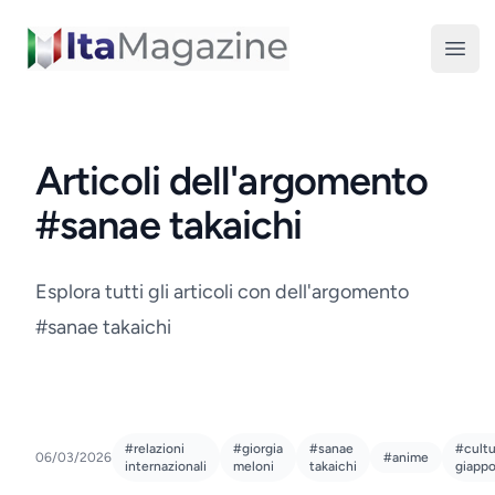
ItaMagazine
Open
Articoli dell'argomento
#sanae takaichi
Esplora tutti gli articoli con dell'argomento
#sanae takaichi
#relazioni
#giorgia
#sanae
#cultu
06/03/2026
#anime
internazionali
meloni
takaichi
giapp