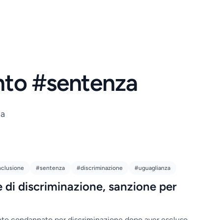
ento #sentenza
za
nclusione
#sentenza
#discriminazione
#uguaglianza
 di discriminazione, sanzione per
ato condannato per discriminazione dopo aver escluso