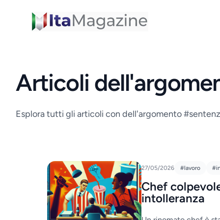
ItaMagazine
Articoli dell'argom
Esplora tutti gli articoli con dell'argomento #senten
27/05/2026
#lavoro
#i
Chef colpevole
intolleranza
Un rinomato chef è st