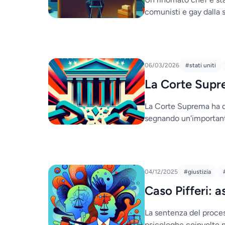
comunisti e gay dalla 
06/03/2026
#stati uniti
La Corte Supr
La Corte Suprema ha dic
segnando un'importante
04/12/2025
#giustizia
Caso Pifferi: 
La sentenza del process
psicologhe coinvolte n