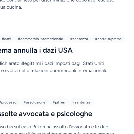
sua cucina.
#dazi
#commercio internazionale
#sentenza
#corte suprema
ema annulla i dazi USA
hiarato illegittimi i dazi imposti dagli Stati Uniti,
 svolta nelle relazioni commerciali internazionali.
#processo
#assoluzione
#pifferi
#sentenza
assolte avvocata e psicologhe
o bis sul caso Pifferi ha assolto l'avvocata e le due
elle accuse di falsa testimonianza e favoreggiamento.