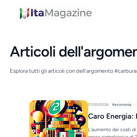
ItaMagazine
Articoli dell'argome
Esplora tutti gli articoli con dell'argomento #carbura
27/05/2026
#economia
Caro Energia: I
L'aumento dei costi di 
spesa complessiva di 29