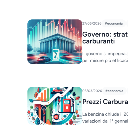
27/05/2026
#economia
Governo: strate
carburanti
Il governo si impegna a
per misure più efficaci
06/03/2026
#economia
Prezzi Carbura
La benzina chiude il 20
variazioni dal 1° gennai