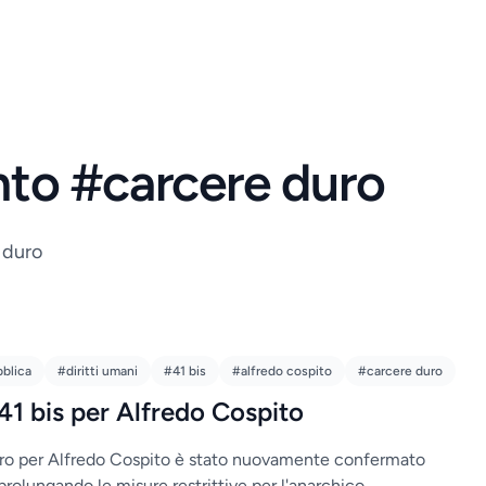
ento #carcere duro
e duro
bblica
#diritti umani
#41 bis
#alfredo cospito
#carcere duro
41 bis per Alfredo Cospito
duro per Alfredo Cospito è stato nuovamente confermato
 prolungando le misure restrittive per l'anarchico.