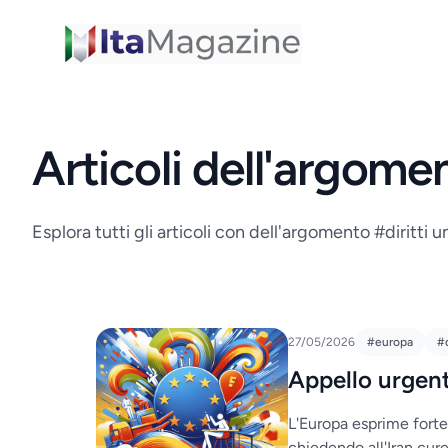
ItaMagazine
Articoli dell'argome
Esplora tutti gli articoli con dell'argomento #diritti 
27/05/2026
#europa
#d
Appello urgen
L'Europa esprime fort
chiedendo all'Iran cure