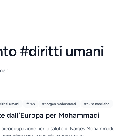
nto #diritti umani
umani
iritti umani
#iran
#narges mohammadi
#cure mediche
te dall'Europa per Mohammadi
e preoccupazione per la salute di Narges Mohammadi,
 immediate per la sua situazione critica.