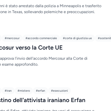
ni è stato arrestato dalla polizia a Minneapolis e trasferito
ione in Texas, sollevando polemiche e preoccupazioni.
#mercosur
#accordo commerciale
#corte di giustizia ue
#sostenib
cosur verso la Corte UE
approva l'invio dell'accordo Mercosur alla Corte di
un esame approfondito.
#iran
#mistero
#erfan
#esecuzioni
ino dell'attivista iraniano Erfan
rte di Erfan, attivista iraniano, tra voci di esecuzione e