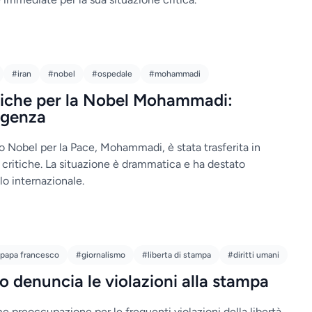
#iran
#nobel
#ospedale
#mohammadi
itiche per la Nobel Mohammadi:
rgenza
io Nobel per la Pace, Mohammadi, è stata trasferita in
 critiche. La situazione è drammatica e ha destato
lo internazionale.
papa francesco
#giornalismo
#liberta di stampa
#diritti umani
 denuncia le violazioni alla stampa
 preoccupazione per le frequenti violazioni della libertà