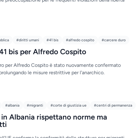
bblica
#diritti umani
#41 bis
#alfredo cospito
#carcere duro
41 bis per Alfredo Cospito
duro per Alfredo Cospito è stato nuovamente confermato
 prolungando le misure restrittive per l'anarchico.
#albania
#migranti
#corte di giustizia ue
#centri di permanenza
 in Albania rispettano norme ma
tti
dell'UE conferma la conformità delle strutture per migranti