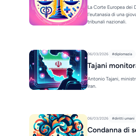
La Corte Europea dei Di
l'eutanasia di una gio
tribunali nazionali.
06/03/2026
#diplomazia
Tajani monitora
Antonio Tajani, ministr
Iran.
06/03/2026
#diritti umani
Condanna di s