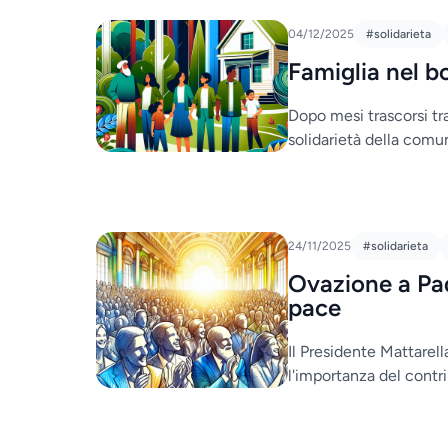
04/12/2025
#solidarieta
Famiglia nel b
Dopo mesi trascorsi tra
solidarietà della comun
24/11/2025
#solidarieta
Ovazione a Pad
pace
Il Presidente Mattarel
l'importanza del contri