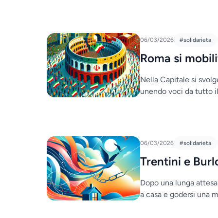
06/03/2026
#solidarieta
Roma si mobilit
Nella Capitale si svolg
unendo voci da tutto i
06/03/2026
#solidarieta
Trentini e Burl
Dopo una lunga attesa,
a casa e godersi una me