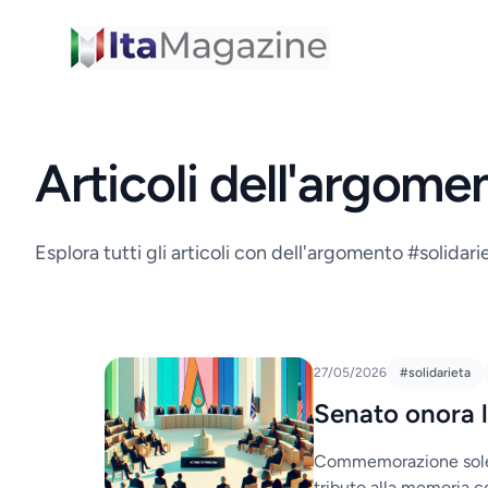
ItaMagazine
Articoli dell'argome
Esplora tutti gli articoli con dell'argomento #solidari
27/05/2026
#solidarieta
Senato onora l
Commemorazione solenne
tributo alla memoria co