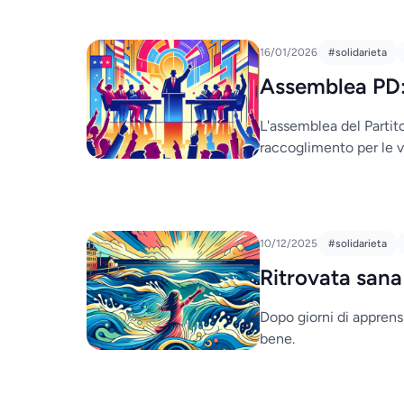
16/01/2026
#solidarieta
Assemblea PD:
L'assemblea del Parti
raccoglimento per le v
10/12/2025
#solidarieta
Ritrovata sana 
Dopo giorni di apprensi
bene.