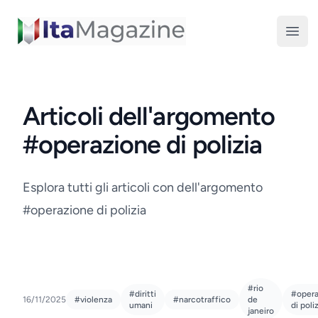
ItaMagazine
Open
Articoli dell'argomento
#operazione di polizia
Esplora tutti gli articoli con dell'argomento
#operazione di polizia
#rio
#diritti
#opera
16/11/2025
#violenza
#narcotraffico
de
umani
di poli
janeiro