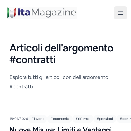
ItaMagazine
Open
Articoli dell'argomento
#contratti
Esplora tutti gli articoli con dell'argomento
#contratti
16/01/2026
#lavoro
#economia
#riforme
#pensioni
#contr
Nuove Misure: Limiti e Vantaggi