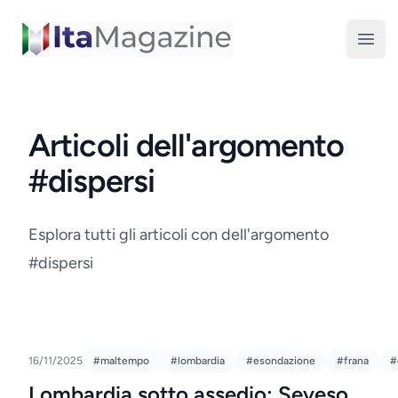
ItaMagazine
Open
Articoli dell'argomento
#dispersi
Esplora tutti gli articoli con dell'argomento
#dispersi
16/11/2025
#maltempo
#lombardia
#esondazione
#frana
#
Lombardia sotto assedio: Seveso