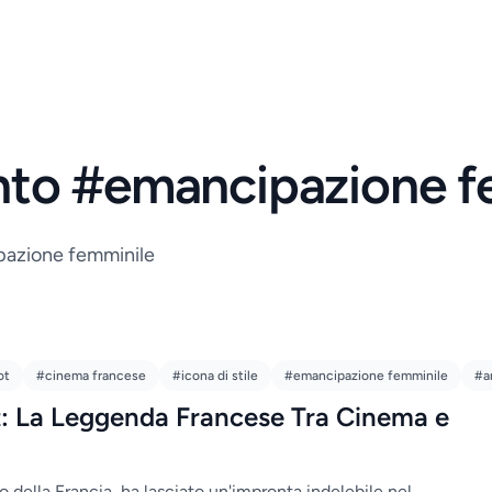
ento #emancipazione f
ipazione femminile
ot
#cinema francese
#icona di stile
#emancipazione femminile
#a
t: La Leggenda Francese Tra Cinema e
o della Francia, ha lasciato un'impronta indelebile nel