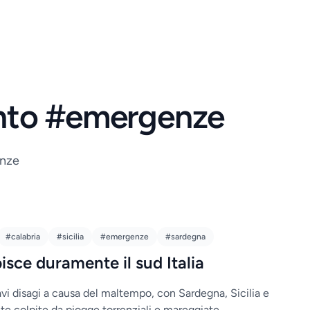
ento #emergenze
enze
#calabria
#sicilia
#emergenze
#sardegna
sce duramente il sud Italia
gravi disagi a causa del maltempo, con Sardegna, Sicilia e
te colpite da piogge torrenziali e mareggiate.