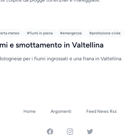
lerta meteo
#fiumi in piena
#emergenze
#protezione civile
mi e smottamento in Valtellina
Bolognese per i fiumi ingrossati e una frana in Valtellina.
Home
Argomenti
Feed News Rss
Facebook
Instagram
Twitter