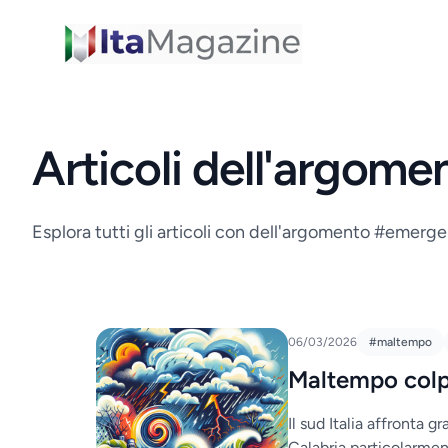
ItaMagazine
Articoli dell'argom
Esplora tutti gli articoli con dell'argomento #emerg
06/03/2026
#maltempo
Maltempo colpi
Il sud Italia affronta 
Calabria particolarmen