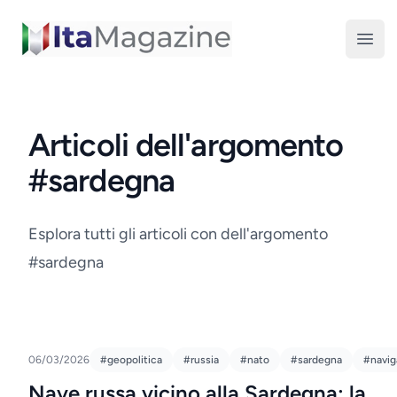
ItaMagazine
Open
Articoli dell'argomento
#sardegna
Esplora tutti gli articoli con dell'argomento
#sardegna
06/03/2026
#geopolitica
#russia
#nato
#sardegna
#navig
Nave russa vicino alla Sardegna: la